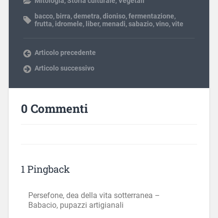
Mitologia
,
Storia culturale
,
Vegetali
bacco
,
birra
,
demetra
,
dioniso
,
fermentazione
,
frutta
,
idromele
,
liber
,
menadi
,
sabazio
,
vino
,
vite
Articolo precedente
Articolo successivo
0 Commenti
1 Pingback
Persefone, dea della vita sotterranea –
Babacio, pupazzi artigianali