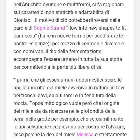
nell’Antichità ovunque e multiformi, ci fa ragionare
sui caratteri di non staticità e adattabilità di
Dioniso… il motivo di ciò potrebbe ritrovarsi nelle
parole di
Sophie Strand
“flow into new shapes to fit
our needs” (fluire in nuove forme per soddisfare le
nostre esigenze): per mezzo di cerimonie diverse e
con nomi vari, il dio della fermentazione
accompagna l’essere umano in tutta la sua storia
per connetterlo alla parte più libera di sé.
* prima che gli esseri umani addomesticassero le
api, la raccolta del miele avveniva in natura, in favi
nei tronchi cavi, su alti rami o in fenditure della
roccia. Topos mitologico vuole però che l’origine
del miele sia da ricercare nelle profondità della
terra, nelle grotte per esempio, che verosimilmente
le api selvatiche sceglievano per costruire l’alveare;
ecco perché la dea del miele
Melissa
è strettamente