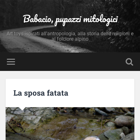
Babacio, pupazzi mitologici
Art toys ispirati all'antropologia, alla storia delle religioni e
al folclore alpino
La sposa fatata