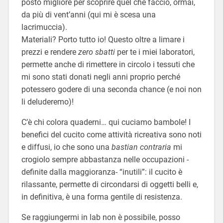
posto migliore per scoprire quel che faccio, ormai,
da più di vent’anni (qui mi è scesa una
lacrimuccia).
Materiali? Porto tutto io! Questo oltre a limare i
prezzi e rendere
zero sbatti
per te i miei laboratori,
permette anche di rimettere in circolo i tessuti che
mi sono stati donati negli anni proprio perché
potessero godere di una seconda chance (e noi non
li deluderemo)!
C’è chi colora quaderni… qui cuciamo bambole! I
benefici del cucito come attività ricreativa sono noti
e diffusi, io che sono una
bastian contraria
mi
crogiolo sempre abbastanza nelle occupazioni -
definite dalla maggioranza- “inutili”: il cucito è
rilassante, permette di circondarsi di oggetti belli e,
in definitiva, è una forma gentile di resistenza.
Se raggiungermi in lab non è possibile, posso