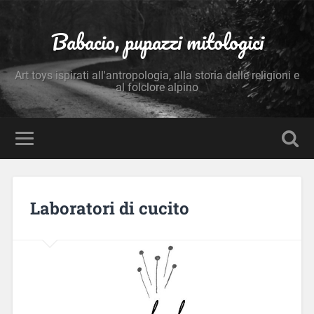
Babacio, pupazzi mitologici
Art toys ispirati all'antropologia, alla storia delle religioni e
al folclore alpino
Laboratori di cucito