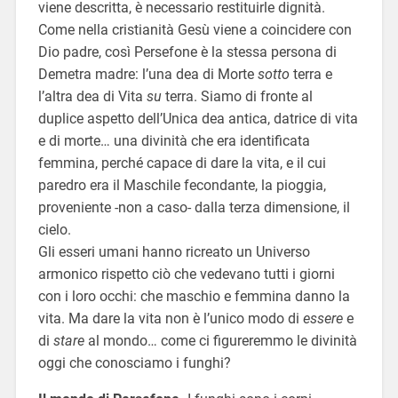
viene descritta, è necessario restituirle dignità.
Come nella cristianità Gesù viene a coincidere con
Dio padre, così Persefone è la stessa persona di
Demetra madre: l’una dea di Morte
sotto
terra e
l’altra dea di Vita
su
terra. Siamo di fronte al
duplice aspetto dell’Unica dea antica, datrice di vita
e di morte… una divinità che era identificata
femmina, perché capace di dare la vita, e il cui
paredro era il Maschile fecondante, la pioggia,
proveniente -non a caso- dalla terza dimensione, il
cielo.
Gli esseri umani hanno ricreato un Universo
armonico rispetto ciò che vedevano tutti i giorni
con i loro occhi: che maschio e femmina danno la
vita. Ma dare la vita non è l’unico modo di
essere
e
di
stare
al mondo… come ci figureremmo le divinità
oggi che conosciamo i funghi?