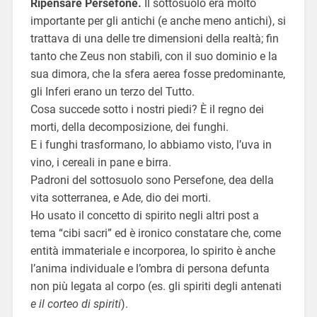
Ripensare Persefone.
Il sottosuolo era molto
importante per gli antichi (e anche meno antichi), si
trattava di una delle tre dimensioni della realtà; fin
tanto che Zeus non stabilì, con il suo dominio e la
sua dimora, che la sfera aerea fosse predominante,
gli Inferi erano un terzo del Tutto.
Cosa succede sotto i nostri piedi? È il regno dei
morti, della decomposizione, dei funghi.
E i funghi trasformano, lo abbiamo visto, l’uva in
vino, i cereali in pane e birra.
Padroni del sottosuolo sono Persefone, dea della
vita sotterranea, e Ade, dio dei morti.
Ho usato il concetto di spirito negli altri post a
tema “cibi sacri” ed è ironico constatare che, come
entità immateriale e incorporea, lo spirito è anche
l’anima individuale e l’ombra di persona defunta
non più legata al corpo (es. gli spiriti degli antenati
e il corteo di spiriti
).