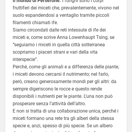
Il mondo di Persefone.
I funghi sono i corpi
fruttiferi dei miceti che, prevalentemente, vivono nel
suolo espandendosi a ventaglio tramite piccoli
filamenti chiamati ife.
Siamo circondati dalle reti intessute di ife dei
miceti e, come scrive Anna Lowenhaupt Tsing, se
“seguiamo i miceti in quella città sotterranea
scopriamo i piaceri strani e vari della vita
interspecie”.
Perché, come gli animali e a differenza delle piante,
i miceti devono cercarsi il nutrimento; nel farlo,
però, creano generosamente mondi per gli altri: da
sempre digeriscono le rocce e questo rende
disponibili i nutrienti per le piante. L’una non può
prosperare senza l’attività dell’altro.
E non si tratta di una collaborazione unica, perché i
miceti formano una rete tra gli alberi della stessa
specie e, anzi, spesso di più specie. Se un albero