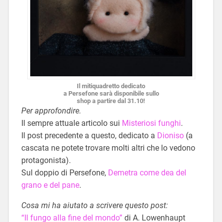
Il mitiquadretto dedicato
a Persefone sarà disponibile sullo
shop a partire dal 31.10!
Per approfondire.
Il sempre attuale articolo sui
Misteriosi funghi
.
Il post precedente a questo, dedicato a
Dioniso
(a
cascata ne potete trovare molti altri che lo vedono
protagonista).
Sul doppio di Persefone,
Demetra come dea del
grano e del pane
.
Cosa mi ha aiutato a scrivere questo post:
“Il fungo alla fine del mondo”
di A. Lowenhaupt