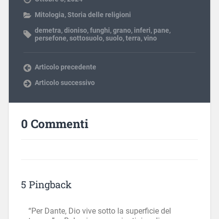
Mitologia
,
Storia delle religioni
demetra
,
dioniso
,
funghi
,
grano
,
inferi
,
pane
,
persefone
,
sottosuolo
,
suolo
,
terra
,
vino
Articolo precedente
Articolo successivo
0 Commenti
5 Pingback
“Per Dante, Dio vive sotto la superficie del