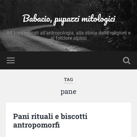
Babacio, pupazzi mitologici
Art toys ispirati all'antropologia, alla storia delle religioni e
al folclore alpino
TAG
pane
Pani rituali e biscotti
antropomorfi