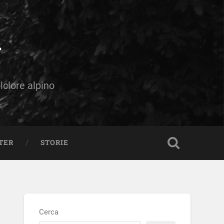
olclore alpino
TER
STORIE
Cerca