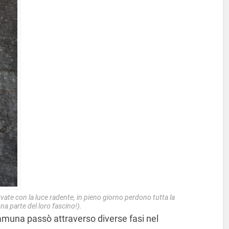
vate con la luce radente, in pieno giorno perdono tutta la
na parte del loro fascino!).
amuna passò attraverso diverse fasi nel