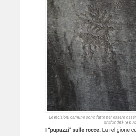
Le incisioni camune sono fatte per essere osser
profondità (e buo
I “pupazzi” sulle rocce.
La religione c