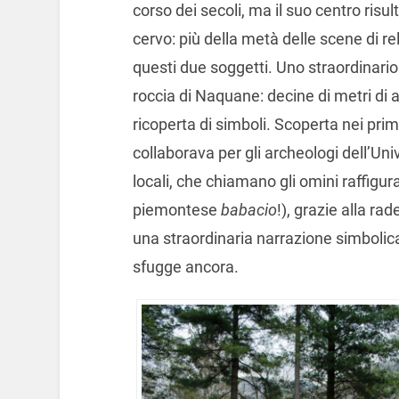
corso dei secoli, ma il suo centro risul
cervo: più della metà delle scene di r
questi due soggetti. Uno straordinari
roccia di Naquane: decine di metri di a
ricoperta di simboli. Scoperta nei pri
collaborava per gli archeologi dell’Un
locali, che chiamano gli omini raffigur
piemontese
babacio
!), grazie alla ra
una straordinaria narrazione simbolica d
sfugge ancora.