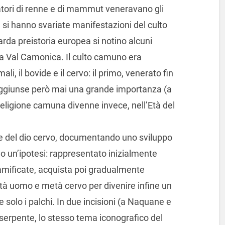
ciatori di renne e di mammut veneravano gli
a si hanno svariate manifestazioni del culto
tarda preistoria europea si notino alcuni
 la Val Camonica. Il culto camuno era
i, il bovide e il cervo: il primo, venerato fin
 raggiunse però mai una grande importanza (a
 religione camuna divenne invece, nell’Età del
one del dio cervo, documentando uno sviluppo
lo un’ipotesi: rappresentato inizialmente
amificate, acquista poi gradualmente
uomo e metà cervo per divenire infine un
solo i palchi. In due incisioni (a Naquane e
 serpente, lo stesso tema iconografico del