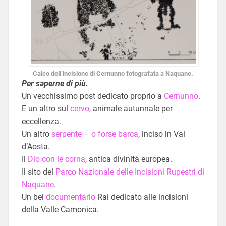
Calco dell’incisione di Cernunno fotografata a Naquane.
Per saperne di più.
Un vecchissimo post dedicato proprio a
Cernunno
.
E un altro sul
cervo
, animale autunnale per
eccellenza.
Un altro
serpente – o forse barca
, inciso in Val
d’Aosta.
Il
Dio con le corna
, antica divinità europea.
Il sito del
Parco Nazionale delle Incisioni Rupestri di
Naquane
.
Un bel
documentario
Rai dedicato alle incisioni
della Valle Camonica.