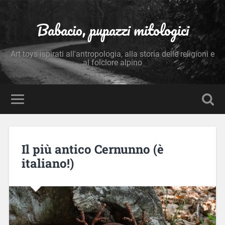
Babacio, pupazzi mitologici
Art toys ispirati all'antropologia, alla storia delle religioni e
al folclore alpino
Il più antico Cernunno (è
italiano!)