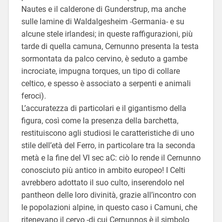
Nautes e il calderone di Gunderstrup, ma anche
sulle lamine di Waldalgesheim -Germania- e su
alcune stele irlandesi; in queste raffigurazioni, più
tarde di quella camuna, Cernunno presenta la testa
sormontata da palco cervino, è seduto a gambe
incrociate, impugna torques, un tipo di collare
celtico, e spesso è associato a serpenti e animali
feroci).
L’accuratezza di particolari e il gigantismo della
figura, così come la presenza della barchetta,
restituiscono agli studiosi le caratteristiche di uno
stile dell’età del Ferro, in particolare tra la seconda
metà e la fine del VI sec aC: ciò lo rende il Cernunno
conosciuto più antico in ambito europeo! I Celti
avrebbero adottato il suo culto, inserendolo nel
pantheon delle loro divinità, grazie all’incontro con
le popolazioni alpine, in questo caso i Camuni, che
ritenevano il cervo -di cui Cernunnos è il simbolo