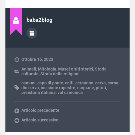
baba2blog
Ottobre 16, 2023
Animali
,
Mitologia
,
Musei e siti storici
,
Storia
culturale
,
Storia delle religioni
camuni
,
capo di ponte
,
celti
,
cernunno
,
cervo
,
corna
,
dio cervo
,
incisione rupestre
,
naquane
,
pitoti
,
preistoria italiana
,
val camonica
Articolo precedente
Articolo successivo