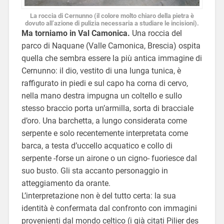
La roccia di Cernunno (il colore molto chiaro della pietra è
dovuto all’azione di pulizia necessaria a studiare le incisioni).
Ma torniamo in Val Camonica.
Una roccia del
parco di Naquane (Valle Camonica, Brescia) ospita
quella che sembra essere la più antica immagine di
Cernunno: il dio, vestito di una lunga tunica, è
raffigurato in piedi e sul capo ha corna di cervo,
nella mano destra impugna un coltello e sullo
stesso braccio porta un’armilla, sorta di bracciale
d’oro. Una barchetta, a lungo considerata come
serpente e solo recentemente interpretata come
barca, a testa d’uccello acquatico e collo di
serpente -forse un airone o un cigno- fuoriesce dal
suo busto. Gli sta accanto personaggio in
atteggiamento da orante.
L’interpretazione non è del tutto certa: la sua
identità è confermata dal confronto con immagini
provenienti dal mondo celtico (i già citati Pilier des