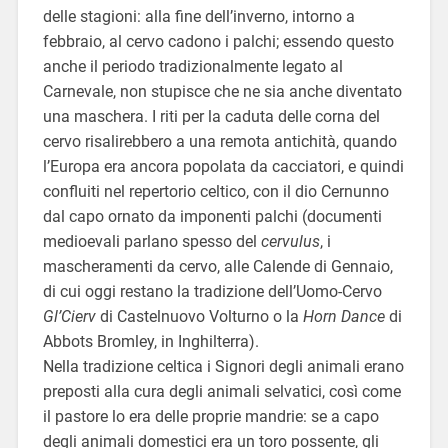
delle stagioni: alla fine dell’inverno, intorno a
febbraio, al cervo cadono i palchi; essendo questo
anche il periodo tradizionalmente legato al
Carnevale, non stupisce che ne sia anche diventato
una maschera. I riti per la caduta delle corna del
cervo risalirebbero a una remota antichità, quando
l’Europa era ancora popolata da cacciatori, e quindi
confluiti nel repertorio celtico, con il dio Cernunno
dal capo ornato da imponenti palchi (documenti
medioevali parlano spesso del
cervulus
, i
mascheramenti da cervo, alle Calende di Gennaio,
di cui oggi restano la tradizione dell’Uomo-Cervo
Gl’Cierv
di Castelnuovo Volturno o la
Horn
Dance
di
Abbots Bromley, in Inghilterra).
Nella tradizione celtica i Signori degli animali erano
preposti alla cura degli animali selvatici, così come
il pastore lo era delle proprie mandrie: se a capo
degli animali domestici era un toro possente, gli