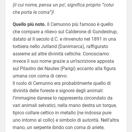
(il cui nome, pensa un po’, significa proprio “colui
che porta le corna”)!
Quello più noto.
Il Cernunno più famoso è quello
che compare a rilievo sul Calderone di Gundestrup,
datato al II secolo d.C. e rinvenuto nel 1891 in una
torbiera nello Jutland (Danimarca), raffigurato
assieme ad altre divinità celtiche. Conosciamo
invece il suo nome grazie a un’iscrizione apposta
sul Pilastro dei Nautes (Parigi) accanto alla figura
umana con corna di cervo.
Il ruolo di Cernunno era probabilmente quello di
divinità delle foreste e signore degli animali:
l’immagine danese lo rappresenta circondato da
vari animali selvatici, nella mano destra un torque,
tipico collare celtico in metallo (ne indossa pure
uno intorno al collo) e simbolo di autorità. Nell’altra
mano, un serpente ibrido con corna di ariete,