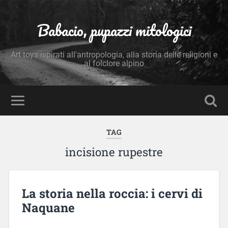
Babacio, pupazzi mitologici
Art toys ispirati all'antropologia, alla storia delle religioni e
al folclore alpino
TAG
incisione rupestre
La storia nella roccia: i cervi di
Naquane