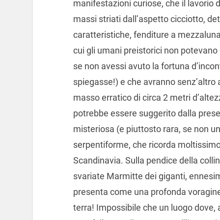
manifestazioni curiose, che il lavorio 
massi striati dall’aspetto cicciotto, d
caratteristiche, fenditure a mezzaluna
cui gli umani preistorici non potevan
se non avessi avuto la fortuna d’incont
spiegasse!) e che avranno senz’altro 
masso erratico di circa 2 metri d’altezz
potrebbe essere suggerito dalla presen
misteriosa (e piuttosto rara, se non uni
serpentiforme, che ricorda moltissimo l
Scandinavia. Sulla pendice della collina
svariate Marmitte dei giganti, ennesim
presenta come una profonda voragine 
terra! Impossibile che un luogo dove,