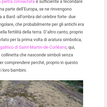
a pietra consacrata
è sufficiente a fecondare
ona parte dell’Europa, se ne rinvengono
 a Bard -all’ombra del celebre forte- due
ngolare, che probabilmente per gli antichi era
la fertilità della terra. D’altro canto, proprio
lato per la prima volta di aratura simbolica,
galitico di Saint-Martin-de-Corléans
; qui,
a collinetta che nasconde simboli senza
 per comprendere perché, proprio in questo
i loro bambini.