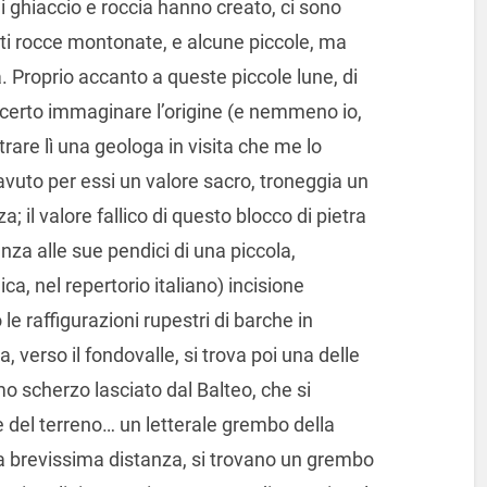
di ghiaccio e roccia hanno creato, ci sono
etti rocce montonate, e alcune piccole, ma
. Proprio accanto a queste piccole lune, di
o certo immaginare l’origine (e nemmeno io,
rare lì una geologa in visita che me lo
avuto per essi un valore sacro, troneggia un
a; il valore fallico di questo blocco di pietra
za alle sue pendici di una piccola,
ca, nel repertorio italiano) incisione
e raffigurazioni rupestri di barche in
, verso il fondovalle, si trova poi una delle
o scherzo lasciato dal Balteo, che si
del terreno… un letterale grembo della
 a brevissima distanza, si trovano un grembo