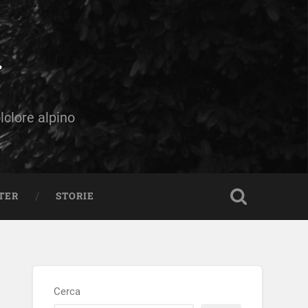
olclore alpino
TER
STORIE
Cerca