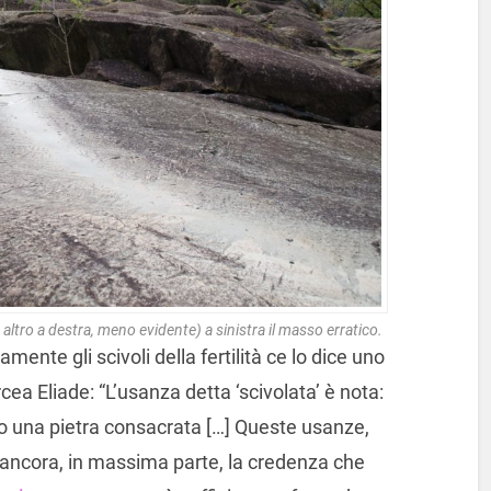
un altro a destra, meno evidente) a sinistra il masso erratico.
ente gli scivoli della fertilità ce lo dice uno
ircea Eliade: “L’usanza detta ‘scivolata’ è nota:
go una pietra consacrata […] Queste usanze,
ancora, in massima parte, la credenza che