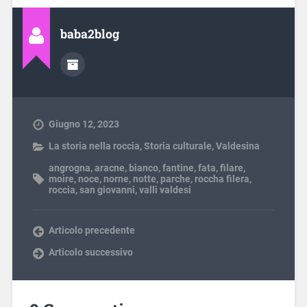
baba2blog
Giugno 12, 2023
La storia nella roccia
,
Storia culturale
,
Valdesina
angrogna
,
aracne
,
bianco
,
fantine
,
fata
,
filare
,
moire
,
noce
,
norne
,
notte
,
parche
,
roccha filera
,
roccia
,
san giovanni
,
valli valdesi
Articolo precedente
Articolo successivo