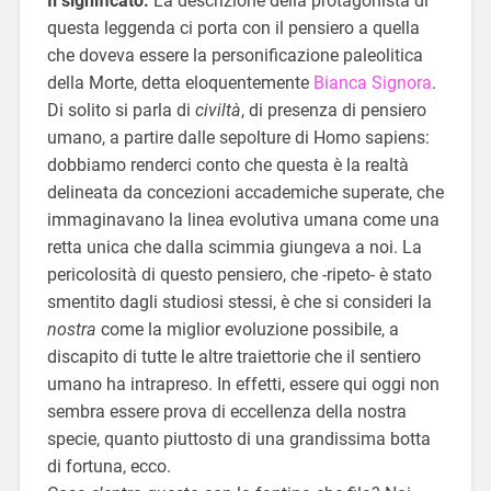
Il significato.
La descrizione della protagonista di
questa leggenda ci porta con il pensiero a quella
che doveva essere la personificazione paleolitica
della Morte, detta eloquentemente
Bianca Signora
.
Di solito si parla di
civiltà
, di presenza di pensiero
umano, a partire dalle sepolture di Homo sapiens:
dobbiamo renderci conto che questa è la realtà
delineata da concezioni accademiche superate, che
immaginavano la linea evolutiva umana come una
retta unica che dalla scimmia giungeva a noi. La
pericolosità di questo pensiero, che -ripeto- è stato
smentito dagli studiosi stessi, è che si consideri la
nostra
come la miglior evoluzione possibile, a
discapito di tutte le altre traiettorie che il sentiero
umano ha intrapreso. In effetti, essere qui oggi non
sembra essere prova di eccellenza della nostra
specie, quanto piuttosto di una grandissima botta
di fortuna, ecco.