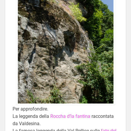
Per approfondire.
La leggenda della
Roccha d’la fantina
raccontata
da Valdesina.
La famosa leggenda della Val Pellice sulle
fate del