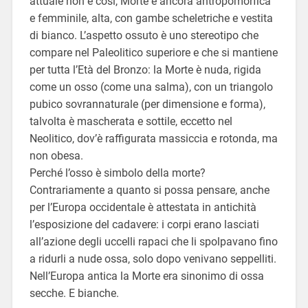
attuale non è così, Morte è ancora antropomorfica
e femminile, alta, con gambe scheletriche e vestita
di bianco. L’aspetto ossuto è uno stereotipo che
compare nel Paleolitico superiore e che si mantiene
per tutta l’Età del Bronzo: la Morte è nuda, rigida
come un osso (come una salma), con un triangolo
pubico sovrannaturale (per dimensione e forma),
talvolta è mascherata e sottile, eccetto nel
Neolitico, dov’è raffigurata massiccia e rotonda, ma
non obesa.
Perché l’osso è simbolo della morte?
Contrariamente a quanto si possa pensare, anche
per l’Europa occidentale è attestata in antichità
l’esposizione del cadavere: i corpi erano lasciati
all’azione degli uccelli rapaci che li spolpavano fino
a ridurli a nude ossa, solo dopo venivano seppelliti.
Nell’Europa antica la Morte era sinonimo di ossa
secche. E bianche.