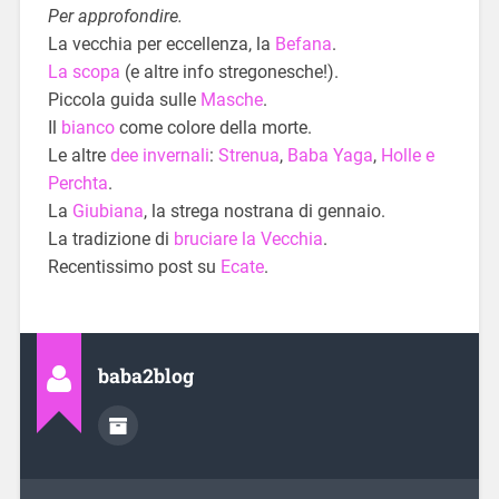
Per approfondire.
La vecchia per eccellenza, la
Befana
.
La scopa
(e altre info stregonesche!).
Piccola guida sulle
Masche
.
Il
bianco
come colore della morte.
Le altre
dee invernali
:
Strenua
,
Baba Yaga
,
Holle e
Perchta
.
La
Giubiana
, la strega nostrana di gennaio.
La tradizione di
bruciare la Vecchia
.
Recentissimo post su
Ecate
.
baba2blog