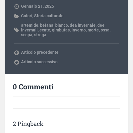
Gennaio 21, 2025
Colori
,
Storia culturale
artemide
,
befana
,
bianco
,
dea invernale
,
dee
invernali
,
ecate
,
gimbutas
,
inverno
,
morte
,
ossa
,
scopa
,
strega
Articolo precedente
Articolo successivo
0 Commenti
2 Pingback