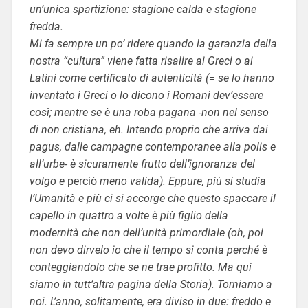
un’unica spartizione: stagione calda e stagione
fredda.
Mi fa sempre un po’ ridere quando la garanzia della
nostra “cultura” viene fatta risalire ai Greci o ai
Latini come certificato di autenticità (= se lo hanno
inventato i Greci o lo dicono i Romani dev’essere
così; mentre se è una roba pagana -non nel senso
di non cristiana, eh. Intendo proprio che arriva dai
pagus, dalle campagne contemporanee alla polis e
all’urbe- è sicuramente frutto dell’ignoranza del
volgo e
perciò
meno valida). Eppure, più si studia
l’Umanità e più ci si accorge che questo spaccare il
capello in quattro a volte è più figlio della
modernità che non dell’unità primordiale (oh, poi
non devo dirvelo io che il tempo si conta perché è
conteggiandolo che se ne trae profitto. Ma qui
siamo in tutt’altra pagina della Storia). Torniamo a
noi. L’anno, solitamente, era diviso in due: freddo e