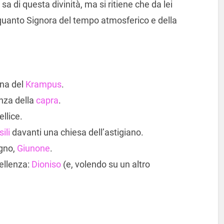
 sa di questa divinità, ma si ritiene che da lei
quanto Signora del tempo atmosferico e della
ina del
Krampus
.
nza della
capra
.
llice.
ili
davanti una chiesa dell’astigiano.
ugno,
Giunone
.
cellenza:
Dioniso
(e, volendo su un altro