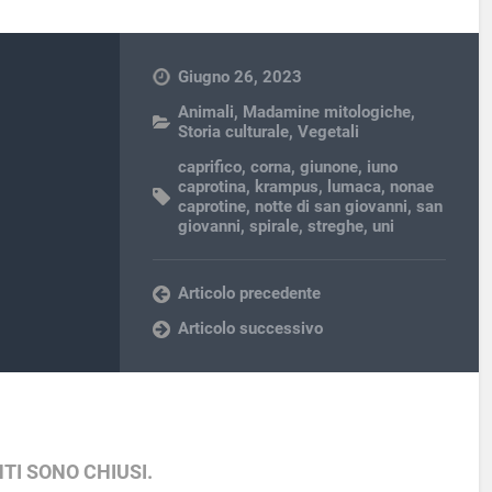
Giugno 26, 2023
Animali
,
Madamine mitologiche
,
Storia culturale
,
Vegetali
caprifico
,
corna
,
giunone
,
iuno
caprotina
,
krampus
,
lumaca
,
nonae
caprotine
,
notte di san giovanni
,
san
giovanni
,
spirale
,
streghe
,
uni
Articolo precedente
Articolo successivo
TI SONO CHIUSI.