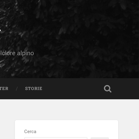
olclore alpino
TER
STORIE
Cerca