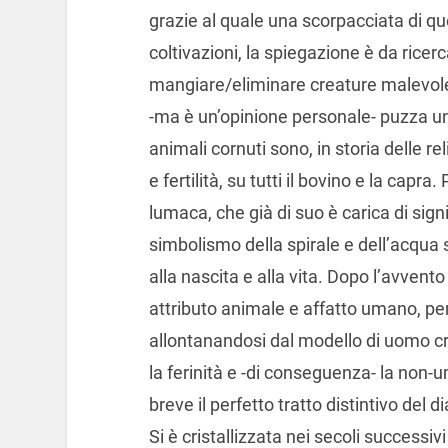
grazie al quale una scorpacciata di qu
coltivazioni, la spiegazione è da ricerc
mangiare/eliminare creature malevole
-ma è un’opinione personale- puzza un 
animali cornuti sono, in storia delle r
e fertilità, su tutti il bovino e la capr
lumaca, che già di suo è carica di signif
simbolismo della spirale e dell’acqu
alla nascita e alla vita. Dopo l’avvent
attributo animale e affatto umano, per
allontanandosi dal modello di uomo cr
la ferinità e -di conseguenza- la non-
breve il perfetto tratto distintivo del d
Si è cristallizzata nei secoli success