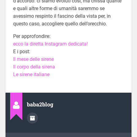
d’accordo: ci siamo evoluti così, ma chissà quante
e quali altre forme di umanità saremmo se
avessimo respinto il fascino della vista per, in
questo caso, accogliere quello dell’orecchio.
Per approfondire:
ecco la diretta Instagram dedicata!
E i post:
Il mese delle sirene
Il corpo della sirena
Le sirene italiane
baba2blog