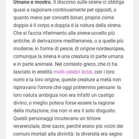
Umano e mostro.
Il discorso sulle sirene ci obbliga
quasi a ragionare continuamente per opposti, o
quanto meno per concetti binari, proprio come
doppio è il corpo e doppia è la natura della sirena.
Che si faccia riferimento alle sirene-uccello più
antiche, di derivazione mediterranea, o a quelle più
moderne, in forma di pesce, di origine nordeuropea,
comunque la sirena è una creatura in parte umana
e in parte animale. Nel contesto greco, che ci ha
lasciato in eredità
molti celebri ibridi
, con i loro
nomi e la loro origine, queste creature a metà non
ispiravano l’orrore che oggi potremmo pensare: la
loro natura ambigua non era infatti un castigo
divino, o meglio poteva forse essere la ragione
della mutazione, ma non vi era il solo disgusto.
Questi personaggi incutevano un timore
reverenziale, direi sacro, perché erano più vicini dei
comuni mortali alla divinità: la diversità era segno