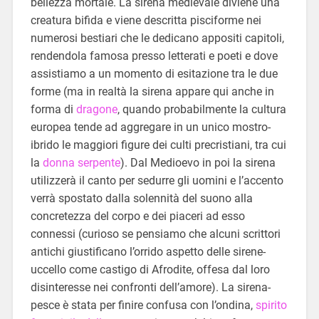
bellezza mortale. La sirena medievale diviene una
creatura bifida e viene descritta pisciforme nei
numerosi bestiari che le dedicano appositi capitoli,
rendendola famosa presso letterati e poeti e dove
assistiamo a un momento di esitazione tra le due
forme (ma in realtà la sirena appare qui anche in
forma di
dragone
, quando probabilmente la cultura
europea tende ad aggregare in un unico mostro-
ibrido le maggiori figure dei culti precristiani, tra cui
la
donna serpente
). Dal Medioevo in poi la sirena
utilizzerà il canto per sedurre gli uomini e l’accento
verrà spostato dalla solennità del suono alla
concretezza del corpo e dei piaceri ad esso
connessi (curioso se pensiamo che alcuni scrittori
antichi giustificano l’orrido aspetto delle sirene-
uccello come castigo di Afrodite, offesa dal loro
disinteresse nei confronti dell’amore). La sirena-
pesce è stata per finire confusa con l’ondina,
spirito