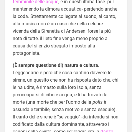
femminile delle acque
, e in quest’ultima fase -pur
mantenendo la dimora acquatica- perdendo anche
la coda. Strettamente collegate al suono, al canto,
alla musica non è un caso che nella celebre
vicenda della Sirenetta di Andersen, forse la più
nota di tutte, il lieto fine venga meno proprio a
causa del silenzio stregato imposto alla
protagonista.
(È sempre questione di) natura e cultura.
Leggendario è però che cosa cantino davvero le
sirene, un quesito che non ha risposta dato che, chi
le ha udite, è rimasto sulla loro isola, senza
preoccuparsi di cibo e acqua, e lì ha trovato la
morte (una morte che per l’uomo della
polis
è
assurda e terribile, senza motivo e senza esequie).
Il canto delle sirene è “selvaggio” -da intendersi non
codificato dalla cultura dominante, attraverso i
canoni della civiltà- come selvaggia era la
danza