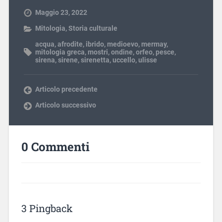
Maggio 23, 2022
Mitologia
,
Storia culturale
acqua
,
afrodite
,
ibrido
,
medioevo
,
mermay
,
mitologia greca
,
mostri
,
ondine
,
orfeo
,
pesce
,
sirena
,
sirene
,
sirenetta
,
uccello
,
ulisse
Articolo precedente
Articolo successivo
0 Commenti
3 Pingback