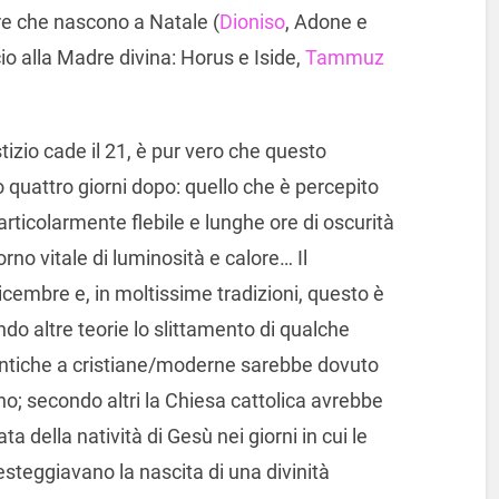
ure che nascono a Natale (
Dioniso
, Adone e
cio alla Madre divina: Horus e Iside,
Tammuz
stizio cade il 21, è pur vero che questo
o quattro giorni dopo: quello che è percepito
ticolarmente flebile e lunghe ore di oscurità
orno vitale di luminosità e calore… Il
icembre e, in moltissime tradizioni, questo è
ndo altre teorie lo slittamento di qualche
antiche a cristiane/moderne sarebbe dovuto
no; secondo altri la Chiesa cattolica avrebbe
a della natività di Gesù nei giorni in cui le
esteggiavano la nascita di una divinità