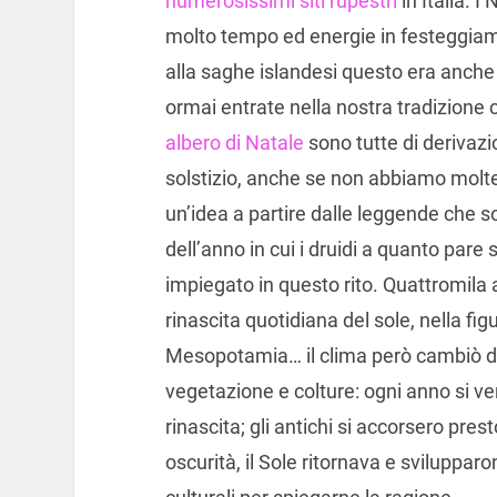
numerosissimi siti rupestri
in Italia. 
molto tempo ed energie in festeggiam
alla saghe islandesi questo era anche i
ormai entrate nella nostra tradizion
albero di Natale
sono tutte di derivazi
solstizio, anche se non abbiamo molte 
un’idea a partire dalle leggende che s
dell’anno in cui i druidi a quanto pare 
impiegato in questo rito. Quattromila a
rinascita quotidiana del sole, nella fig
Mesopotamia… il clima però cambiò d
vegetazione e colture: ogni anno si ver
rinascita; gli antichi si accorsero pre
oscurità, il Sole ritornava e sviluppa