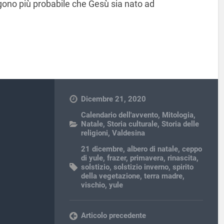
ngono più probabile che Gesù sia nato ad
Dicembre 21, 2020
Calendario dell'avvento
,
Mitologia
,
Natale
,
Storia culturale
,
Storia delle
religioni
,
Valdesina
21 dicembre
,
albero di natale
,
ceppo
di yule
,
frazer
,
primavera
,
rinascita
,
solstizio
,
solstizio inverno
,
spirito
della vegetazione
,
terra madre
,
vischio
,
yule
Articolo precedente