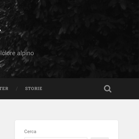
olclore alpino
TER
STORIE
Cerca