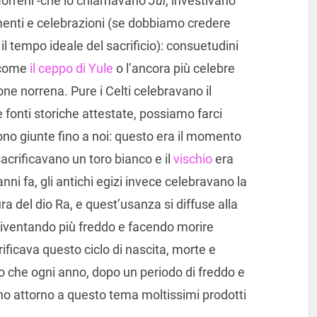
I Norreni -che lo chiamavano
Jul
, investivano
enti e celebrazioni (se dobbiamo credere
l tempo ideale del sacrificio): consuetudini
e come
il ceppo di Yule
o l’ancora più celebre
one norrena. Pure i Celti celebravano il
fonti storiche attestate, possiamo farci
ono giunte fino a noi: questo era il momento
sacrificavano un toro bianco e il
vischio
era
nni fa, gli antichi egizi invece celebravano la
ura del dio Ra, e quest’usanza si diffuse alla
iventando più freddo e facendo morire
ificava questo ciclo di nascita, morte e
sto che ogni anno, dopo un periodo di freddo e
rono attorno a questo tema moltissimi prodotti