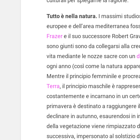
culturali per spiegarne la ragione.
Tutto è nella natura.
I massimi studiosi
europee e dell’area mediterranea foss
Frazer
e il suo successore Robert Graves
sono giunti sono da collegarsi alla c
vita mediante le nozze sacre con un
d
ogni anno (così come la natura appare
Mentre il principio femminile e procre
Terra
, il principio maschile è rappres
costantemente e incarnano in un certo 
primavera è destinato a raggiungere i
declinare in autunno, esaurendosi in i
della vegetazione viene rimpiazzato da
successiva, impersonato al solstizio