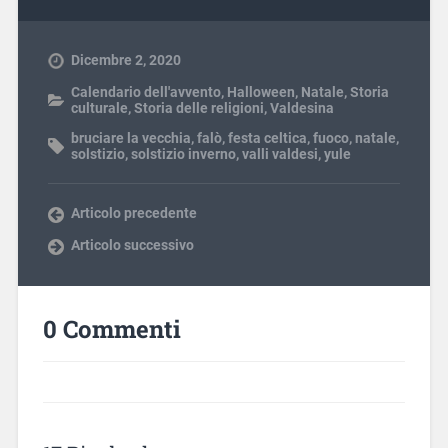
Dicembre 2, 2020
Calendario dell'avvento
,
Halloween
,
Natale
,
Storia
culturale
,
Storia delle religioni
,
Valdesina
bruciare la vecchia
,
falò
,
festa celtica
,
fuoco
,
natale
,
solstizio
,
solstizio inverno
,
valli valdesi
,
yule
Articolo precedente
Articolo successivo
0 Commenti