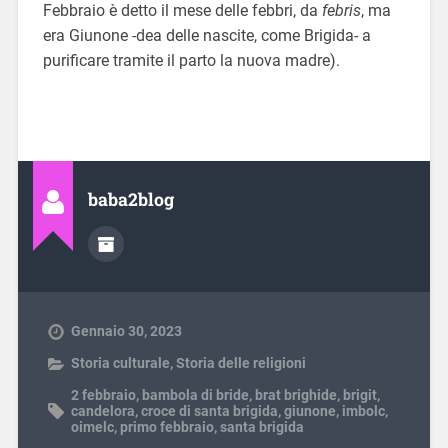
Febbraio è detto il mese delle febbri, da
febris
, ma
era Giunone -dea delle nascite, come Brigida- a
purificare tramite il parto la nuova madre).
baba2blog
Gennaio 30, 2023
Storia culturale
,
Storia delle religioni
2 febbraio
,
bambola di bride
,
brat brighide
,
brigit
,
candelora
,
croce di santa brigida
,
giunone
,
imbolc
,
oimelc
,
primo febbraio
,
santa brigida