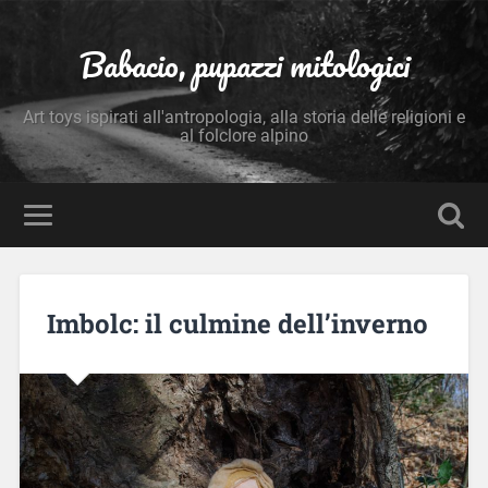
Babacio, pupazzi mitologici
Art toys ispirati all'antropologia, alla storia delle religioni e
al folclore alpino
Imbolc: il culmine dell’inverno