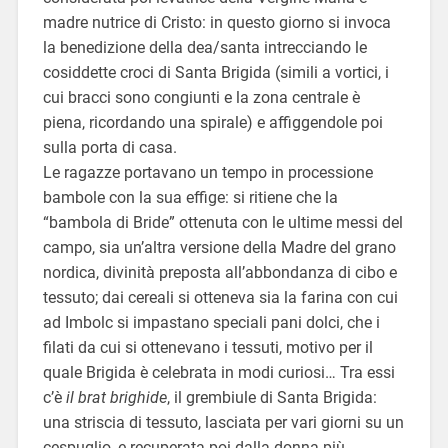
madre nutrice di Cristo: in questo giorno si invoca
la benedizione della dea/santa intrecciando le
cosiddette croci di Santa Brigida (simili a vortici, i
cui bracci sono congiunti e la zona centrale è
piena, ricordando una spirale) e affiggendole poi
sulla porta di casa.
Le ragazze portavano un tempo in processione
bambole con la sua effige: si ritiene che la
“bambola di Bride” ottenuta con le ultime messi del
campo, sia un’altra versione della Madre del grano
nordica, divinità preposta all’abbondanza di cibo e
tessuto; dai cereali si otteneva sia la farina con cui
ad Imbolc si impastano speciali pani dolci, che i
filati da cui si ottenevano i tessuti, motivo per il
quale Brigida è celebrata in modi curiosi… Tra essi
c’è
il brat brighide
, il grembiule di Santa Brigida:
una striscia di tessuto, lasciata per vari giorni su un
cespuglio, e recuperata poi dalla donna più