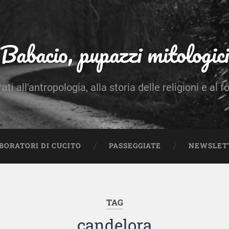
Babacio, pupazzi mitologici
rati all'antropologia, alla storia delle religioni e al f
BORATORI DI CUCITO
PASSEGGIATE
NEWSLET
TAG
candelora