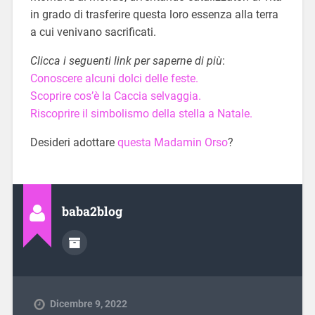
in grado di trasferire questa loro essenza alla terra
a cui venivano sacrificati.
Clicca i seguenti link per saperne di più
:
Conoscere alcuni dolci delle feste.
Scoprire cos’è la Caccia selvaggia.
Riscoprire il simbolismo della stella a Natale.
Desideri adottare
questa Madamin Orso
?
baba2blog
Dicembre 9, 2022