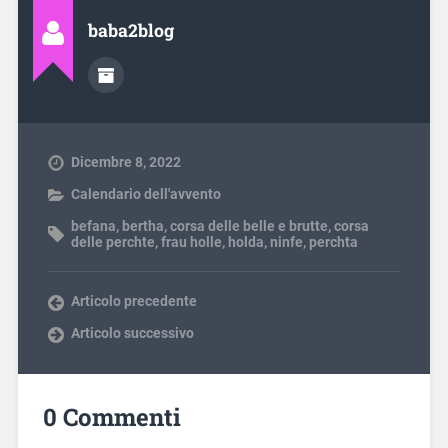
baba2blog
Dicembre 8, 2022
Calendario dell'avvento
befana
,
bertha
,
corsa delle belle e brutte
,
corsa
delle perchte
,
frau holle
,
holda
,
ninfe
,
perchta
Articolo precedente
Articolo successivo
0 Commenti