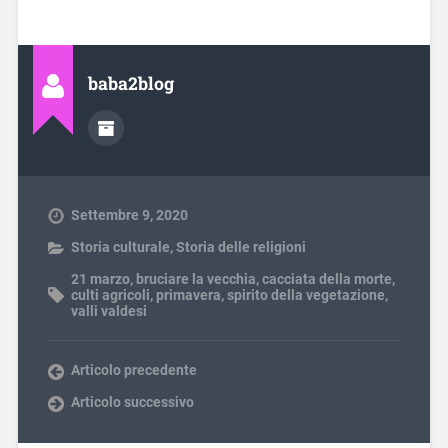
baba2blog
Settembre 9, 2020
Storia culturale
,
Storia delle religioni
21 marzo
,
bruciare la vecchia
,
cacciata della morte
,
culti agricoli
,
primavera
,
spirito della vegetazione
,
valli valdesi
Articolo precedente
Articolo successivo