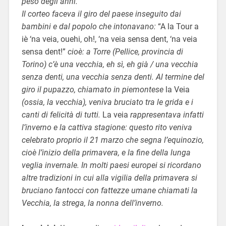
peso degli anni.
Il corteo faceva il giro del paese inseguito dai
bambini e dal popolo che intonavano:
“A la Tour a
iè ‘na veia, ouehi, oh!, ‘na veia sensa dent, ‘na veia
sensa dent!”
cioè: a Torre (Pellice, provincia di
Torino) c’è una vecchia, eh sì, eh già / una vecchia
senza denti, una vecchia senza denti. Al termine del
giro il pupazzo, chiamato in piemontese
la
Veia
(ossia, la vecchia), veniva bruciato tra le grida e i
canti di felicità di tutti.
La veia
rappresentava infatti
l’inverno e la cattiva stagione: questo rito veniva
celebrato proprio il 21 marzo che segna l’equinozio,
cioè l’inizio della primavera, e la fine della lunga
veglia invernale. In molti paesi europei si ricordano
altre tradizioni in cui alla vigilia della primavera si
bruciano fantocci con fattezze umane chiamati la
Vecchia, la strega, la nonna dell’inverno.