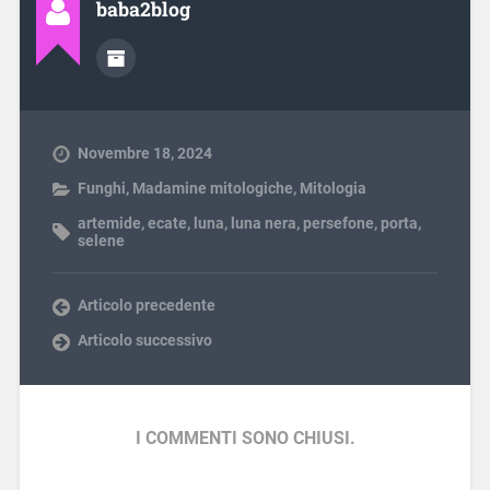
baba2blog
Novembre 18, 2024
Funghi
,
Madamine mitologiche
,
Mitologia
artemide
,
ecate
,
luna
,
luna nera
,
persefone
,
porta
,
selene
Articolo precedente
Articolo successivo
I COMMENTI SONO CHIUSI.