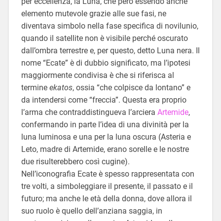
per eccellenza, la Luna, che però essendo anche
elemento mutevole grazie alle sue fasi, ne
diventava simbolo nella fase specifica di novilunio,
quando il satellite non è visibile perché oscurato
dall’ombra terrestre e, per questo, detto Luna nera. Il
nome “Ecate” è di dubbio significato, ma l’ipotesi
maggiormente condivisa è che si riferisca al
termine
ekatos
, ossia “che colpisce da lontano” e
da intendersi come “freccia”. Questa era proprio
l’arma che contraddistingueva l’arciera
Artemide
,
confermando in parte l’idea di una divinità per la
luna luminosa e una per la luna oscura (Asteria e
Leto, madre di Artemide, erano sorelle e le nostre
due risulterebbero così cugine).
Nell’iconografia Ecate è spesso rappresentata con
tre volti, a simboleggiare il presente, il passato e il
futuro; ma anche le età della donna, dove allora il
suo ruolo è quello dell’anziana saggia, in