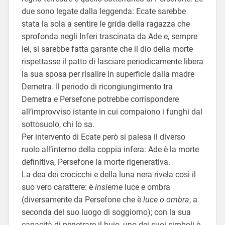
due sono legate dalla leggenda: Ecate sarebbe
stata la sola a sentire le grida della ragazza che
sprofonda negli Inferi trascinata da Ade e, sempre
lei, si sarebbe fatta garante che il dio della morte
rispettasse il patto di lasciare periodicamente libera
la sua sposa per risalire in superficie dalla madre
Demetra. Il periodo di ricongiungimento tra
Demetra e Persefone potrebbe corrispondere
all’improvviso istante in cui compaiono i funghi dal
sottosuolo, chi lo sa.
Per intervento di Ecate però si palesa il diverso
ruolo all’interno della coppia infera: Ade è la morte
definitiva, Persefone la morte rigenerativa.
La dea dei crocicchi e della luna nera rivela così il
suo vero carattere: è
insieme
luce e ombra
(diversamente da Persefone che è
luce o ombra
, a
seconda del suo luogo di soggiorno); con la sua
capacità di penetrare il buio, uno dei suoi simboli è