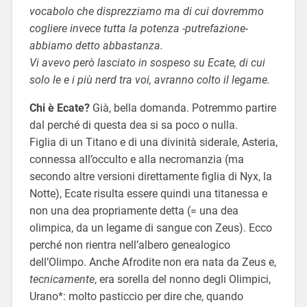
vocabolo che disprezziamo ma di cui dovremmo
cogliere invece tutta la potenza -putrefazione-
abbiamo detto abbastanza.
Vi avevo però lasciato in sospeso su Ecate, di cui
solo le e i più nerd tra voi, avranno colto il legame.
Chi è Ecate?
Già, bella domanda. Potremmo partire
dal perché di questa dea si sa poco o nulla.
Figlia di un Titano e di una divinità siderale, Asteria,
connessa all’occulto e alla necromanzia (ma
secondo altre versioni direttamente figlia di Nyx, la
Notte), Ecate risulta essere quindi una titanessa e
non una dea propriamente detta (= una dea
olimpica, da un legame di sangue con Zeus). Ecco
perché non rientra nell’albero genealogico
dell’Olimpo. Anche Afrodite non era nata da Zeus e,
tecnicamente
, era sorella del nonno degli Olimpici,
Urano*: molto pasticcio per dire che, quando