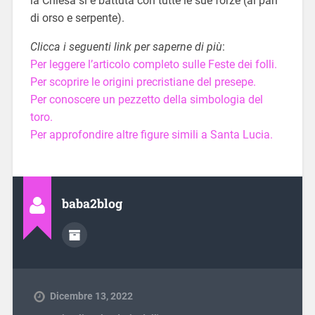
la Chiesa si è battuta con tutte le sue forze (al pari
di orso e serpente).
Clicca i seguenti link per saperne di più
:
Per leggere l’articolo completo sulle Feste dei folli.
Per scoprire le origini precristiane del presepe.
Per conoscere un pezzetto della simbologia del
toro.
Per approfondire altre figure simili a Santa Lucia.
baba2blog
Dicembre 13, 2022