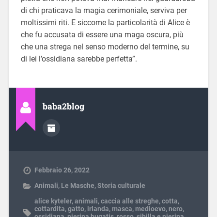
di chi praticava la magia cerimoniale, serviva per
moltissimi riti. E siccome la particolarità di Alice è
che fu accusata di essere una maga oscura, più
che una strega nel senso moderno del termine, su
di lei l’ossidiana sarebbe perfetta”.
baba2blog
Febbraio 26, 2022
Animali
,
Le Masche
,
Storia culturale
alice kyteler
,
animali
,
caccia alle streghe
,
cotta
,
cottardita
,
gatto
,
irlanda
,
masca
,
medioevo
,
nero
,
ossidiana
,
pierina bugatis
,
rosso
,
sibilla e pierina
,