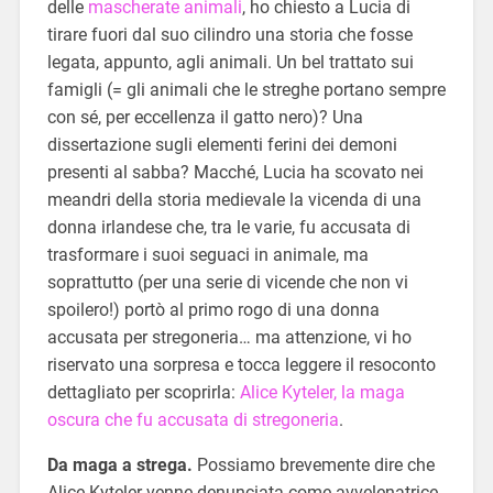
delle
mascherate animali
, ho chiesto a Lucia di
tirare fuori dal suo cilindro una storia che fosse
legata, appunto, agli animali. Un bel trattato sui
famigli (= gli animali che le streghe portano sempre
con sé, per eccellenza il gatto nero)? Una
dissertazione sugli elementi ferini dei demoni
presenti al sabba? Macché, Lucia ha scovato nei
meandri della storia medievale la vicenda di una
donna irlandese che, tra le varie, fu accusata di
trasformare i suoi seguaci in animale, ma
soprattutto (per una serie di vicende che non vi
spoilero!) portò al primo rogo di una donna
accusata per stregoneria… ma attenzione, vi ho
riservato una sorpresa e tocca leggere il resoconto
dettagliato per scoprirla:
Alice Kyteler, la maga
oscura che fu accusata di stregoneria
.
Da maga a strega.
Possiamo brevemente dire che
Alice Kyteler venne denunciata come avvelenatrice