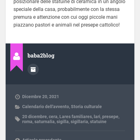
posizionare delle statuine di ceramica in un angolo
speciale della casa, probabilmente con la stessa
premura e attenzione con cui oggi piccole mani
piazzano pastori e animali nel presepe cattolico!
baba2blog
Dicembre 20, 2021
Calendario dell'avvento
,
Storia culturale
20 dicembre
,
cera
,
Lares familiares
,
lari
,
presepe
,
roma
,
saturnalia
,
sigilla
,
sigillaria
,
statuine
Articolo precedente