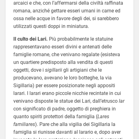
arcaici e che, con l’affermarsi della civiltà raffinata
romana, anziché gettare esseri umani in carne ed
ossa nelle acque in favore degli dei, si sarebbero
utilizzati questi doppi in miniatura.
Il culto dei Lari.
Più probabilmente le statuine
rappresentavano esseri divini e antenati delle
famiglie romane, che venivano regalate (esisteva
un quartiere predisposto alla vendita di questi
oggetti, dove i
sigillarii
gli artigiani che le
producevano, avevano le loro botteghe, la via
Sigillaria) per essere posizionate negli appositi
larari. I larari erano piccole nicchie recintate in cui
venivano disposte le statue dei Lari, dall’etrusco
lar
con significato di padre, oggetto di preghiera in
quanto spiriti protettori della famiglia (
Lares
familiares
). Pare che alla vigilia dei Sigillaria la
famiglia si riunisse davanti al larario e, dopo aver