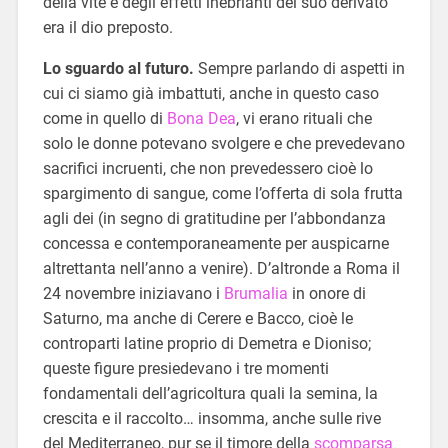
della vite e degli effetti inebrianti del suo derivato
era il dio preposto.
Lo sguardo al futuro.
Sempre parlando di aspetti in
cui ci siamo già imbattuti, anche in questo caso
come in quello di
Bona Dea
, vi erano rituali che
solo le donne potevano svolgere e che prevedevano
sacrifici incruenti, che non prevedessero cioè lo
spargimento di sangue, come l’offerta di sola frutta
agli dei (in segno di gratitudine per l’abbondanza
concessa e contemporaneamente per auspicarne
altrettanta nell’anno a venire). D’altronde a Roma il
24 novembre iniziavano i
Brumalia
in onore di
Saturno, ma anche di Cerere e Bacco, cioè le
controparti latine proprio di Demetra e Dioniso;
queste figure presiedevano i tre momenti
fondamentali dell’agricoltura quali la semina, la
crescita e il raccolto… insomma, anche sulle rive
del Mediterraneo, pur se il timore della
scomparsa