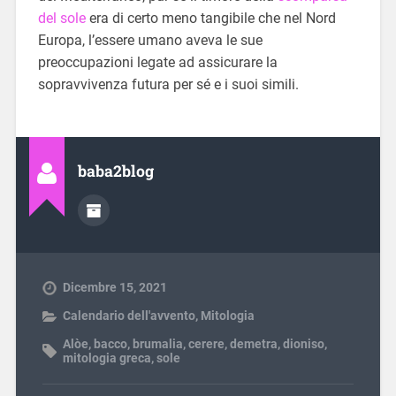
del sole
era di certo meno tangibile che nel Nord
Europa, l’essere umano aveva le sue
preoccupazioni legate ad assicurare la
sopravvivenza futura per sé e i suoi simili.
baba2blog
Dicembre 15, 2021
Calendario dell'avvento
,
Mitologia
Alòe
,
bacco
,
brumalia
,
cerere
,
demetra
,
dioniso
,
mitologia greca
,
sole