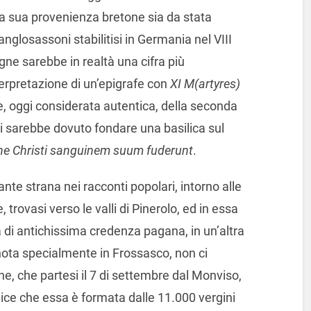
 la sua provenienza bretone sia da stata
nglosassoni stabilitisi in Germania nel VIII
ne sarebbe in realtà una cifra più
terpretazione di un’epigrafe con
XI M(artyres)
fe, oggi considerata autentica, della seconda
 si sarebbe dovuto fondare una basilica sul
ne Christi sanguinem suum fuderunt
.
ante strana nei racconti popolari, intorno alle
rovasi verso le valli di Pinerolo, ed in essa
di antichissima credenza pagana, in un’altra
nota specialmente in Frossasco, non ci
ne, che partesi il 7 di settembre dal Monviso,
 dice che essa è formata dalle 11.000 vergini