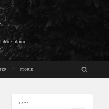
olclore alpino
TER
STORIE
Cerca