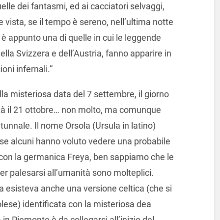
uelle dei fantasmi, ed ai cacciatori selvaggi,
vista, se il tempo è sereno, nell’ultima notte
 è appunto una di quelle in cui le leggende
lla Svizzera e dell’Austria, fanno apparire in
ni infernali.”
la misteriosa data del 7 settembre, il giorno
ltà il 21 ottobre… non molto, ma comunque
unnale. Il nome Orsola (Ursula in latino)
e, se alcuni hanno voluto vedere una probabile
con la germanica Freya, ben sappiamo che le
r palesarsi all’umanità sono molteplici.
a esisteva anche una versione celtica (che si
lese) identificata con la misteriosa dea
in Piemonte è da collegarsi all’inizio del