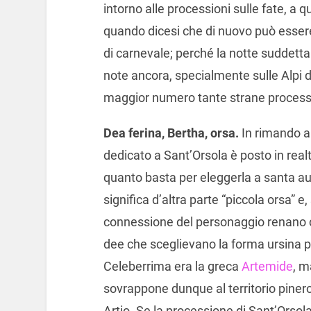
intorno alle processioni sulle fate, a q
quando dicesi che di nuovo può essere 
di carnevale; perché la notte suddetta
note ancora, specialmente sulle Alpi de
maggior numero tante strane processio
Dea ferina, Bertha, orsa.
In rimando al
dedicato a Sant’Orsola è posto in rea
quanto basta per eleggerla a santa aut
significa d’altra parte “piccola orsa” 
connessione del personaggio renano 
dee che sceglievano la forma ursina pe
Celeberrima era la greca
Artemide
, m
sovrappone dunque al territorio pinero
Artio. Se la processione di Sant’Orsola 