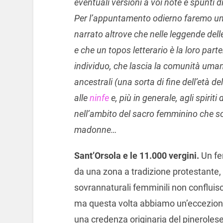
eventuali versioni a voi note e spunti di
Per l’appuntamento odierno faremo un f
narrato altrove che nelle leggende dell
e che un topos letterario è la loro par
individuo, che lascia la comunità uma
ancestrali (una sorta di fine dell’età d
alle
ninfe
e, più in generale, agli spirit
nell’ambito del sacro femminino che so
madonne…
Sant’Orsola e le 11.000 vergini.
Un fe
da una zona a tradizione protestante, 
sovrannaturali femminili non confluisco
ma questa volta abbiamo un’eccezione! H
una credenza originaria del pinerolese