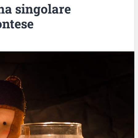
na singolare
ontese