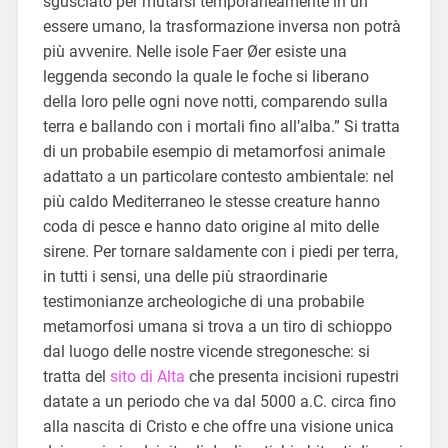
sgusciato per mutarsi temporaneamente in un
essere umano, la trasformazione inversa non potrà
più avvenire. Nelle isole Faer Øer esiste una
leggenda secondo la quale le foche si liberano
della loro pelle ogni nove notti, comparendo sulla
terra e ballando con i mortali fino all’alba.” Si tratta
di un probabile esempio di metamorfosi animale
adattato a un particolare contesto ambientale: nel
più caldo Mediterraneo le stesse creature hanno
coda di pesce e hanno dato origine al mito delle
sirene. Per tornare saldamente con i piedi per terra,
in tutti i sensi, una delle più straordinarie
testimonianze archeologiche di una probabile
metamorfosi umana si trova a un tiro di schioppo
dal luogo delle nostre vicende stregonesche: si
tratta del
sito di Alta
che presenta incisioni rupestri
datate a un periodo che va dal 5000 a.C. circa fino
alla nascita di Cristo e che offre una visione unica