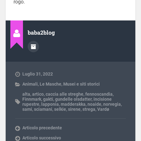
rogo.
baba2blog
Luglio 31, 2022
Animali
,
Le Masche
,
Musei e siti storici
alta
,
artico
,
caccia alle streghe
,
fennoscandia
,
Finnmark
,
gakti
,
gundelle olsdatter
,
incisione
rupestre
,
lapponia
,
madderakka
,
noaide
,
norvegia
,
sami
,
sciamani
,
selkie
,
sirene
,
strega
,
Vardø
Articolo precedente
Articolo successivo