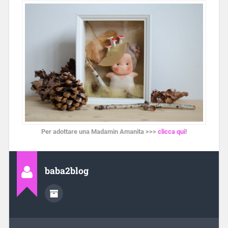
Per adottare una Madamin Amanita >>>
clicca qui
!
baba2blog