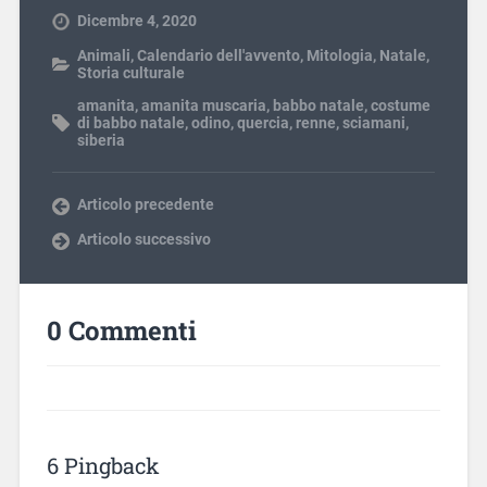
Dicembre 4, 2020
Animali
,
Calendario dell'avvento
,
Mitologia
,
Natale
,
Storia culturale
amanita
,
amanita muscaria
,
babbo natale
,
costume
di babbo natale
,
odino
,
quercia
,
renne
,
sciamani
,
siberia
Articolo precedente
Articolo successivo
0 Commenti
6 Pingback