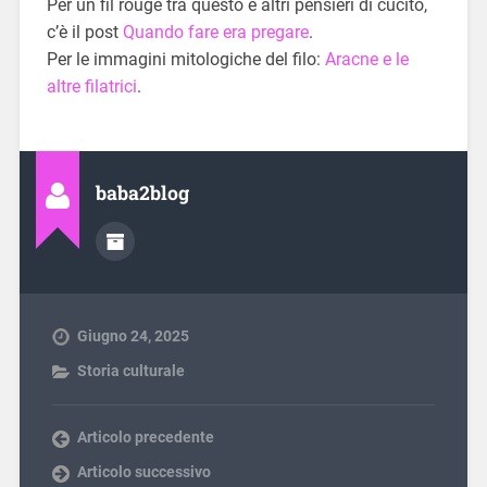
Per un fil rouge tra questo e altri pensieri di cucito,
c’è il post
Quando fare era pregare
.
Per le immagini mitologiche del filo:
Aracne e le
altre filatrici
.
baba2blog
Giugno 24, 2025
Storia culturale
Articolo precedente
Articolo successivo