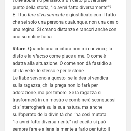
volte abbiamo pensato, a un certo proverbiale
punto della storia, “io avrei fatto diversamente”?
E il tuo
fare diversamente
è giustificato con il fatto
che sei solo una persona qualunque, non una dea o
una regina. Si creano distanze e rancori anche con
una semplice fiaba.
Rifare.
Quando una cucitura non mi convince, la
disfo e la
rifaccio
come piace a me. O come è
adatta alla situazione. O come non dà fastidio a
chi la vede: lo stesso è per le storie.
Le fiabe servono a questo: se la dea si vendica
sulla ragazza, chi la prega non lo farà per
adorazione, ma per timore. Se la ragazza si
trasformerà in un mostro e combinerà sconquassi
ci s’interrogherà sulla sua natura, ma anche
sull’operato della divinità che l’ha così mutata.
“Io avrei fatto diversamente” nel cucito si può
sempre fare e allena la mente a farlo per tutto il