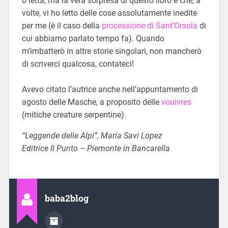
o letta, ma la vera sorpresa di questo libro è che, a
volte, vi ho letto delle cose assolutamente inedite
per me (è il caso della
processione di Sant’Orsola
di
cui abbiamo parlato tempo fa). Quando
m’imbatterò in altre storie singolari, non mancherò
di scriverci qualcosa, contateci!
Avevo citato l’autrice anche nell’appuntamento di
agosto delle Masche, a proposito delle
vouivres
(mitiche creature serpentine).
“Leggende delle Alpi”, Maria Savi Lopez
Editrice Il Punto – Piemonte in Bancarella
baba2blog