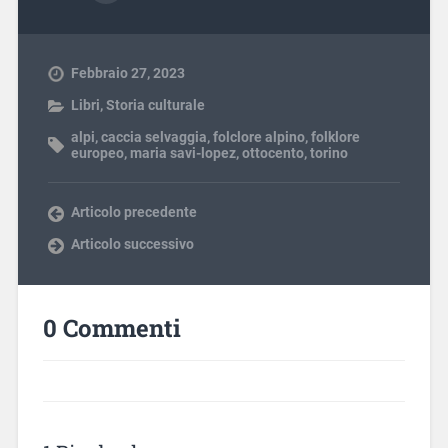
Febbraio 27, 2023
Libri
,
Storia culturale
alpi
,
caccia selvaggia
,
folclore alpino
,
folklore
europeo
,
maria savi-lopez
,
ottocento
,
torino
Articolo precedente
Articolo successivo
0 Commenti