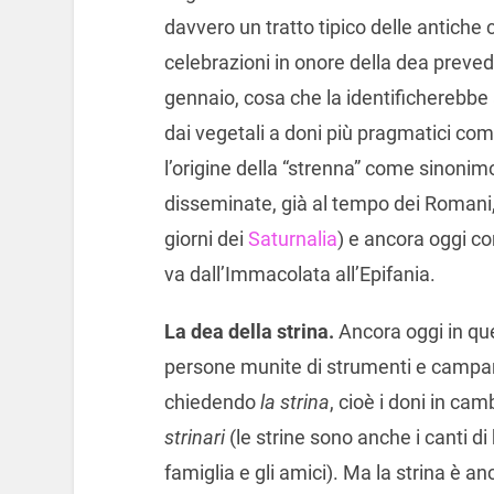
davvero un tratto tipico delle antich
celebrazioni in onore della dea prevede
gennaio, cosa che la identificherebbe
dai vegetali a doni più pragmatici com
l’origine della “strenna” come sinoni
disseminate, già al tempo dei Romani,
giorni dei
Saturnalia
) e ancora oggi c
va dall’Immacolata all’Epifania.
La dea della strina.
Ancora oggi in ques
persone munite di strumenti e campana
chiedendo
la strina
, cioè i doni in ca
strinari
(le strine sono anche i canti d
famiglia e gli amici). Ma la strina è a