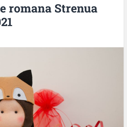
le romana Strenua
021