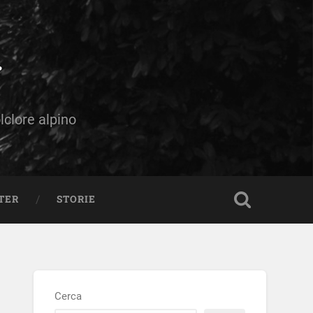
olclore alpino
TER
STORIE
Cerca