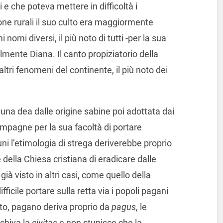
 e che poteva mettere in difficoltà i
one rurali il suo culto era maggiormente
nomi diversi, il più noto di tutti -per la sua
mente Diana. Il canto propiziatorio della
altri fenomeni del continente, il più noto dei
na dea dalle origine sabine poi adottata dai
mpagne per la sua facoltà di portare
 l’etimologia di strega deriverebbe proprio
ella Chiesa cristiana di eradicare dalle
à visto in altri casi, come quello della
fficile portare sulla retta via i popoli pagani
tto, pagano deriva proprio da
pagus
, le
chiva la
civitas
e non stupisce che la