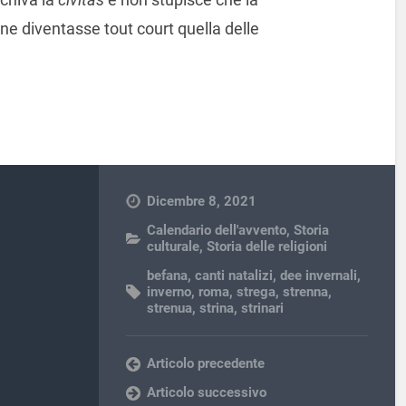
ne diventasse tout court quella delle
Dicembre 8, 2021
Calendario dell'avvento
,
Storia
culturale
,
Storia delle religioni
befana
,
canti natalizi
,
dee invernali
,
inverno
,
roma
,
strega
,
strenna
,
strenua
,
strina
,
strinari
Articolo precedente
Articolo successivo