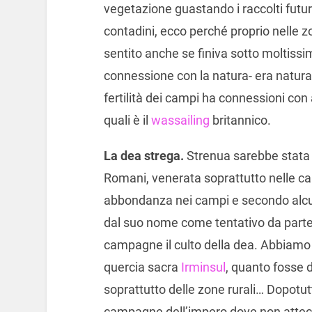
vegetazione guastando i raccolti futuri
contadini, ecco perché proprio nelle z
sentito anche se finiva sotto moltissimi 
connessione con la natura- era natural
fertilità dei campi ha connessioni con 
quali è il
wassailing
britannico.
La dea strega.
Strenua sarebbe stata u
Romani, venerata soprattutto nelle ca
abbondanza nei campi e secondo alcuni
dal suo nome come tentativo da parte d
campagne il culto della dea. Abbiamo gi
quercia sacra
Irminsul
, quanto fosse di
soprattutto delle zone rurali… Dopotu
campagne dell’impero dove non attec