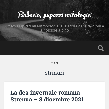
Babacio, pupazzi mitologici
Art toys ispirati all'antropologia, alla storia delle religioni e
al folclore alpino
TAG
strinari
La dea invernale romana
Strenua – 8 dicembre 2021