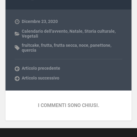
Dicembre 23, 2020
Calendario dell'avvento
,
Natale
,
Storia culturale
,
Vegetali
fruitcake
,
frutta
,
frutta secca
,
noce
,
panettone
,
quercia
Articolo precedente
Articolo successivo
I COMMENTI SONO CHIUSI.