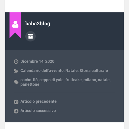
baba2blog
Dicembre 14, 2020
Calendario dell'avvento
,
Natale
,
Storia culturale
cacho-fiò
,
ceppo di yule
,
fruitcake
,
milano
,
natale
,
panettone
Articolo precedente
Articolo successivo