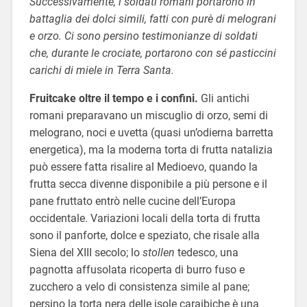
Successivamente, i soldati romani portarono in
battaglia dei dolci simili, fatti con purè di melograni
e orzo. Ci sono persino testimonianze di soldati
che, durante le crociate, portarono con sé pasticcini
carichi di miele in Terra Santa.
Fruitcake oltre il tempo e i confini.
Gli antichi
romani preparavano un miscuglio di orzo, semi di
melograno, noci e uvetta (quasi un’odierna barretta
energetica), ma la moderna torta di frutta natalizia
può essere fatta risalire al Medioevo, quando la
frutta secca divenne disponibile a più persone e il
pane fruttato entrò nelle cucine dell’Europa
occidentale. Variazioni locali della torta di frutta
sono il panforte, dolce e speziato, che risale alla
Siena del XIII secolo; lo
stollen
tedesco, una
pagnotta affusolata ricoperta di burro fuso e
zucchero a velo di consistenza simile al pane;
persino la torta nera delle isole caraibiche è una