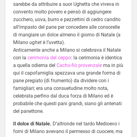
sarebbe da attribuire a suor Ughetta che viveva in
convento molto povero e pensò di aggiungere
zucchero, uova, burro e pezzettini di cedro candito
all’impasto del pane per concedere alle consorelle
di mangiare un dolce almeno il giorno di Natale (a
Milano
ughet
è l’uvetta).
Anticamente anche a Milano si celebrava il Natale
con la
cerimonia del ceppo
: la cerimonia è identica
a quella odierna del
Cacho-fiò provenzale
ma in più
qui il capofamiglia spezzava una grande forma di
pane pregiato (di frumento) da dividere con i
famigliari; era una consuetudine molto nota,
celebrata perfino dal duca forza di Milano ed è
probabile che questi pani grandi, siano gli antenati
del panettone.
Il dolce di Natale.
D’altronde nel tardo Medioevo i
forni di Milano avevano il permesso di cuocere, ma