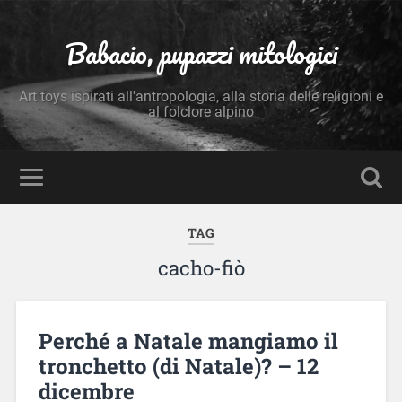
Babacio, pupazzi mitologici
Art toys ispirati all'antropologia, alla storia delle religioni e
al folclore alpino
TAG
cacho-fiò
Perché a Natale mangiamo il
tronchetto (di Natale)? – 12
dicembre