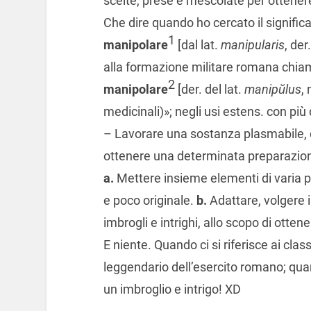
scelte, prese e mescolate per ottenere
Che dire quando ho cercato il significa
1
manipolare
[dal lat.
manipularis
, der
alla formazione militare romana chi
2
manipolare
[der. del lat.
manipŭlus
,
medicinali)»; negli usi estens. con più 
– Lavorare una sostanza plasmabile, o
ottenere una determinata preparazione
a.
Mettere insieme elementi di varia p
e poco originale.
b.
Adattare, volgere 
imbrogli e intrighi, allo scopo di otten
E niente. Quando ci si riferisce ai class
leggendario dell’esercito romano; qu
un imbroglio e intrigo! XD