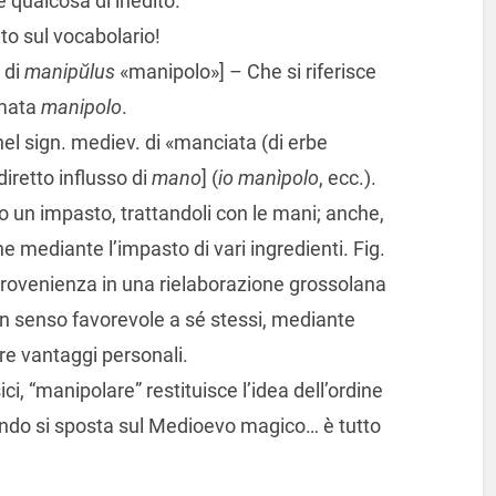
 qualcosa di inedito.
to sul vocabolario!
. di
manipŭlus
«manipolo»] – Che si riferisce
amata
manipolo
.
 nel sign. mediev. di «manciata (di erbe
diretto influsso di
mano
] (
io manìpolo
, ecc.).
 un impasto, trattandoli con le mani; anche,
 mediante l’impasto di vari ingredienti. Fig.
rovenienza in una rielaborazione grossolana
in senso favorevole a sé stessi, mediante
ere vantaggi personali.
ici, “manipolare” restituisce l’idea dell’ordine
ando si sposta sul Medioevo magico… è tutto