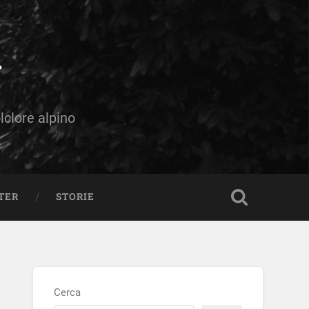
olclore alpino
TER
STORIE
Cerca