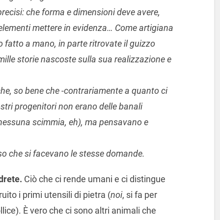
recisi: che forma e dimensioni deve avere,
ali elementi mettere in evidenza… Come artigiana
atto a mano, in parte ritrovate il guizzo
mille storie nascoste sulla sua realizzazione e
che, so bene che -contrariamente a quanto ci
ostri progenitori non erano delle banali
 nessuna scimmia, eh), ma pensavano e
, so che si facevano le stesse domande.
drete.
Ciò che ci rende umani e ci distingue
to i primi utensili di pietra (
noi
, si fa per
llice). È vero che ci sono altri animali che