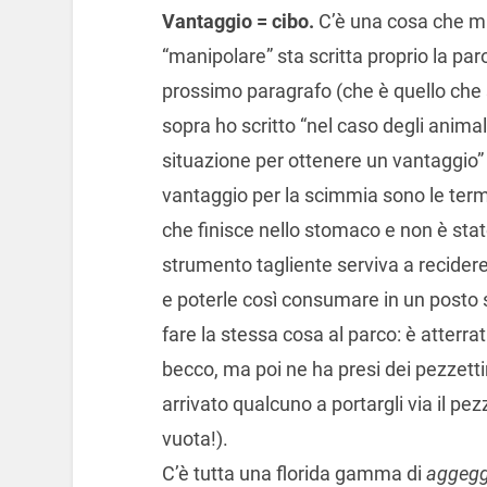
Vantaggio = cibo.
C’è una cosa che mi 
“manipolare” sta scritta proprio la par
prossimo paragrafo (che è quello che 
sopra ho scritto “nel caso degli anima
situazione per ottenere un vantaggio” 
vantaggio per la scimmia sono le termit
che finisce nello stomaco e non è stato 
strumento tagliente serviva a recidere 
e poterle così consumare in un posto s
fare la stessa cosa al parco: è atterr
becco, ma poi ne ha presi dei pezzett
arrivato qualcuno a portargli via il p
vuota!).
C’è tutta una florida gamma di
aggeggi 