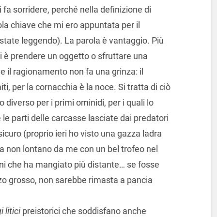
fa sorridere, perché nella definizione di
ola chiave che mi ero appuntata per il
state leggendo). La parola è vantaggio. Più
li è prendere un oggetto o sfruttare una
e il ragionamento non fa una grinza: il
i, per la cornacchia è la noce. Si tratta di ciò
diverso per i primi ominidi, per i quali lo
le parti delle carcasse lasciate dai predatori
icuro (proprio ieri ho visto una gazza ladra
ata non lontano da me con un bel trofeo nel
ini che ha mangiato più distante… se fosse
ezzo grosso, non sarebbe rimasta a pancia
litici
preistorici che soddisfano anche