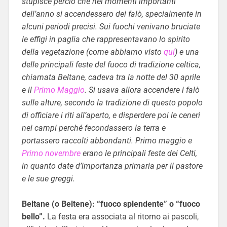
stupisce perciò che nei momenti importanti
dell’anno si accendessero dei falò, specialmente in
alcuni periodi precisi. Sui fuochi venivano bruciate
le effigi in paglia che rappresentavano lo spirito
della vegetazione (come abbiamo visto
qui
) e una
delle principali feste del fuoco di tradizione celtica,
chiamata Beltane, cadeva tra la notte del 30 aprile
e il
Primo Maggio
. Si usava allora accendere i falò
sulle alture, secondo la tradizione di questo popolo
di officiare i riti all’aperto, e disperdere poi le ceneri
nei campi perché fecondassero la terra e
portassero raccolti abbondanti. Primo maggio e
Primo novembre
erano le principali feste dei Celti,
in quanto date d’importanza primaria per il pastore
e le sue greggi.
Beltane (o Beltene): “fuoco splendente” o “fuoco
bello”.
La festa era associata al ritorno ai pascoli,