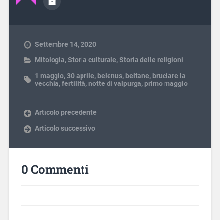
Settembre 14, 2020
Mitologia
,
Storia culturale
,
Storia delle religioni
1 maggio
,
30 aprile
,
belenus
,
beltane
,
bruciare la
vecchia
,
fertilità
,
notte di valpurga
,
primo maggio
Articolo precedente
Articolo successivo
0 Commenti