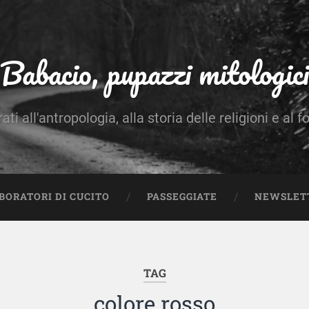
Babacio, pupazzi mitologici
rati all'antropologia, alla storia delle religioni e al f
BORATORI DI CUCITO
PASSEGGIATE
NEWSLET
TAG
colore rosso