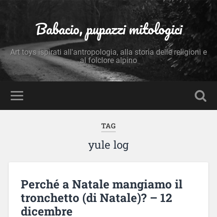
Babacio, pupazzi mitologici
Art toys ispirati all'antropologia, alla storia delle religioni e
al folclore alpino
TAG
yule log
Perché a Natale mangiamo il
tronchetto (di Natale)? – 12
dicembre