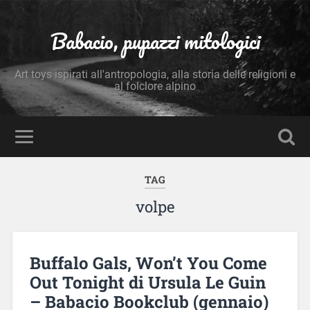
Babacio, pupazzi mitologici
Art toys ispirati all'antropologia, alla storia delle religioni e
al folclore alpino
TAG
volpe
Buffalo Gals, Won’t You Come
Out Tonight di Ursula Le Guin
– Babacio Bookclub (gennaio)