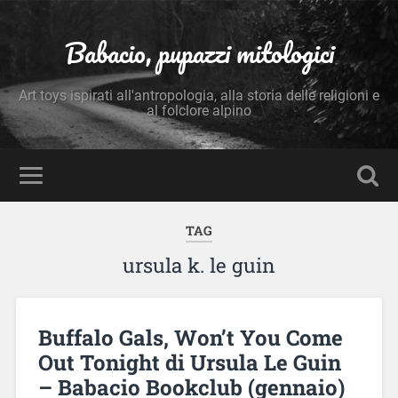
Babacio, pupazzi mitologici
Art toys ispirati all'antropologia, alla storia delle religioni e
al folclore alpino
TAG
ursula k. le guin
Buffalo Gals, Won’t You Come
Out Tonight di Ursula Le Guin
– Babacio Bookclub (gennaio)