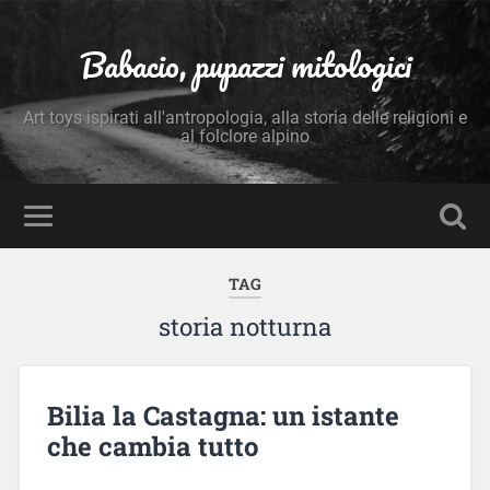
Babacio, pupazzi mitologici
Art toys ispirati all'antropologia, alla storia delle religioni e
al folclore alpino
TAG
storia notturna
Bilia la Castagna: un istante
che cambia tutto