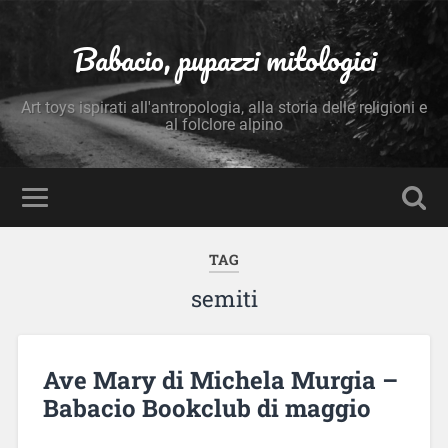
Babacio, pupazzi mitologici
Art toys ispirati all'antropologia, alla storia delle religioni e
al folclore alpino
TAG
semiti
Ave Mary di Michela Murgia –
Babacio Bookclub di maggio