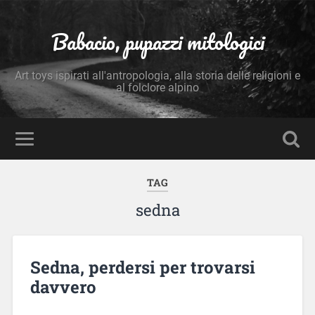
Babacio, pupazzi mitologici
Art toys ispirati all'antropologia, alla storia delle religioni e
al folclore alpino
TAG
sedna
Sedna, perdersi per trovarsi
davvero