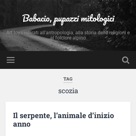
Babacio, pupazzi mitologici
Art toys ispirati all'antropologia, alla storia delle religioni e
al folclore alpino
TAG
scozia
Il serpente, l’animale d’inizio
anno