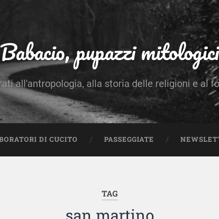
Babacio, pupazzi mitologici
rati all'antropologia, alla storia delle religioni e al f
BORATORI DI CUCITO
PASSEGGIATE
NEWSLET
TAG
san martino