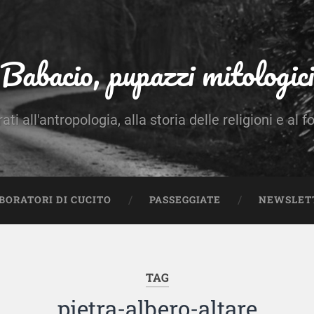
Babacio, pupazzi mitologici
rati all'antropologia, alla storia delle religioni e al f
BORATORI DI CUCITO
PASSEGGIATE
NEWSLET
TAG
pietra-albero-altare