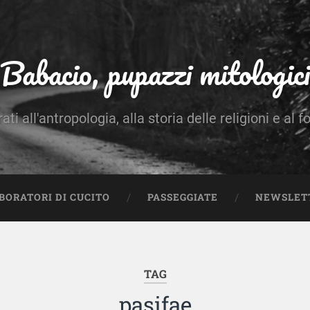
Babacio, pupazzi mitologici
rati all'antropologia, alla storia delle religioni e al f
BORATORI DI CUCITO
PASSEGGIATE
NEWSLET
TAG
pasifae