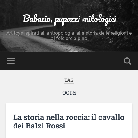
Babacio, pupazzi mitologici
Art toys ispirati all'antropologia, alla storia delle religioni e
al folclore alpino
TAG
ocra
La storia nella roccia: il cavallo
dei Balzi Rossi