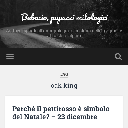
Babacio, pupazzi mitologici
Art toys ispirati all'antropologia, alla storia delle religioni e
al folclore alpino
TAG
oak king
Perché il pettirosso è simbolo
del Natale? – 23 dicembre